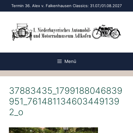
Zum
Termin 36. Alex v. Falkenhausen Classics: 31.07./01.08.2027
Inhalt
springen
Menü
37883435_1799188046839
951_761481134603449139
2_o