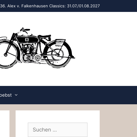
36. Alex v. Falkenhausen Classics: 31.07./01.08.2027
oebst
Suchen
nach: