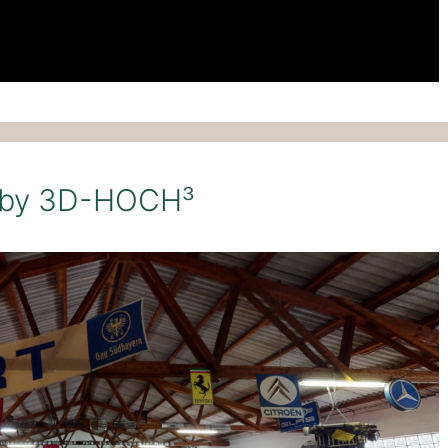
g by 3D-HOCH³