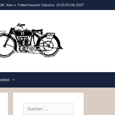
36. Alex v. Falkenhausen Classics: 31.07./01.08.2027
oebst
Suchen
nach: