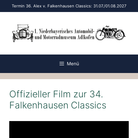
Zum
Termin 36. Alex v. Falkenhausen Classics: 31.07./01.08.2027
Inhalt
springen
Menü
Offizieller Film zur 34.
Falkenhausen Classics