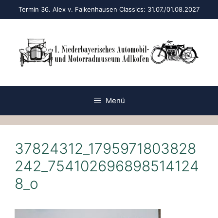
Zum
Termin 36. Alex v. Falkenhausen Classics: 31.07./01.08.2027
Inhalt
springen
Menü
37824312_1795971803828
242_754102696898514124
8_o