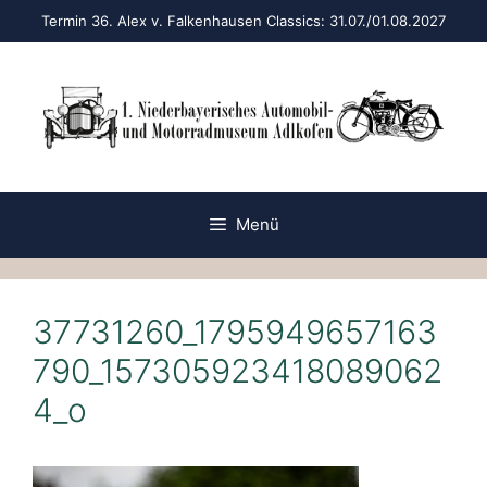
Zum
Termin 36. Alex v. Falkenhausen Classics: 31.07./01.08.2027
Inhalt
springen
Menü
37731260_1795949657163
790_157305923418089062
4_o