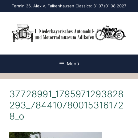
Zum
Termin 36. Alex v. Falkenhausen Classics: 31.07./01.08.2027
Inhalt
springen
Menü
37728991_1795971293828
293_784410780015316172
8_o