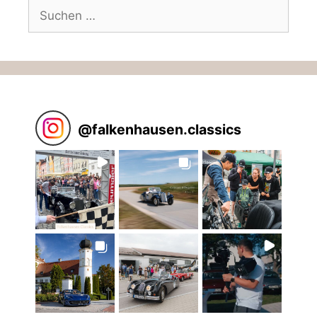
Suchen
nach:
@
falkenhausen.classics