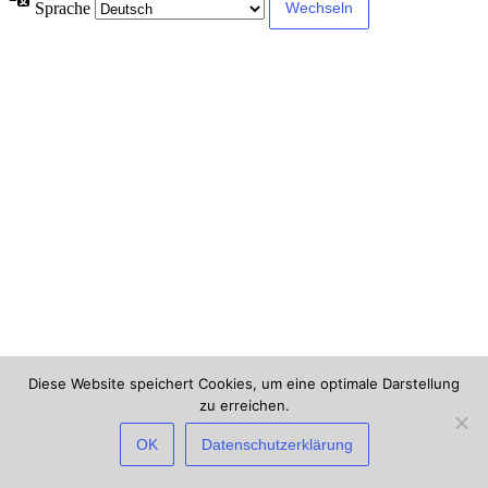
Sprache
Diese Website speichert Cookies, um eine optimale Darstellung
zu erreichen.
×
Deine IP-Adresse und Browser-Informationen werden möglicherweise
OK
Datenschutzerklärung
durch Sicherheits-Plugins dieser Website verarbeitet. Wenn du fortfährst,
erklärst du dich damit einverstanden und gibst dazu dein Einverständnis.