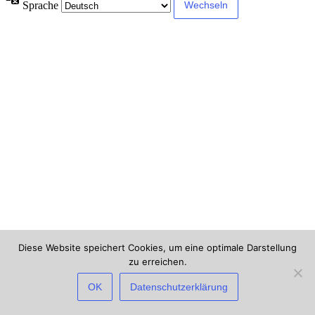
Sprache
Diese Website speichert Cookies, um eine optimale Darstellung
zu erreichen.
×
Deine IP-Adresse und Browser-Informationen werden möglicherweise
OK
Datenschutzerklärung
durch Sicherheits-Plugins dieser Website verarbeitet. Wenn du fortfährst,
erklärst du dich damit einverstanden und gibst dazu dein Einverständnis.