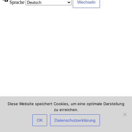
Sprache
Diese Website speichert Cookies, um eine optimale Darstellung
zu erreichen.
×
Deine IP-Adresse und Browser-Informationen werden möglicherweise
OK
Datenschutzerklärung
durch Sicherheits-Plugins dieser Website verarbeitet. Wenn du fortfährst,
erklärst du dich damit einverstanden und gibst dazu dein Einverständnis.